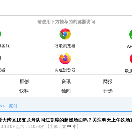
请使用下方推荐的浏览器访问
线客服
谷歌浏览器
A
览器
火狐浏览器
欧
原创
资讯
网报
快料
独闻
开选
>>
原创
看大湾区18支龙舟队同江竞渡的超燃场面吗？关注明天上午这场
3:13:09
点击：
31024次
【字体：
大
中
小
】