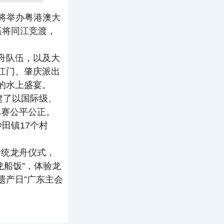
东将举办粤港澳大
伍将同江竞渡，
舟队伍，以及大
江门、肇庆派出
的水上盛宴。
建了以国际级、
比赛公平公正。
田镇17个村
传统龙舟仪式，
龙船饭”，体验龙
遗产日”广东主会