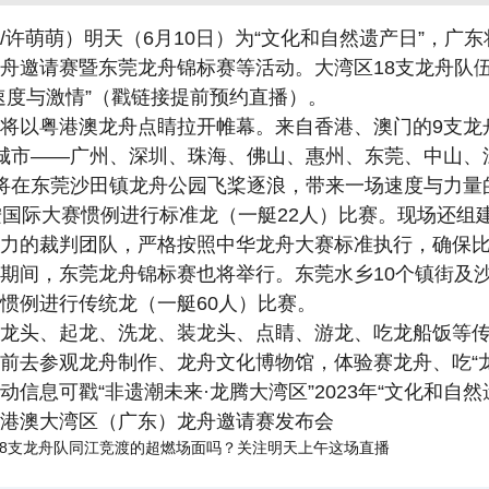
/许萌萌）明天（6月10日）为“文化和自然遗产日”，广
舟邀请赛暨东莞龙舟锦标赛等活动。大湾区18支龙舟队
速度与激情”（戳链接提前预约直播）。
将以粤港澳龙舟点睛拉开帷幕。来自香港、澳门的9支龙
城市——广州、深圳、珠海、佛山、惠州、东莞、中山、
将在东莞沙田镇龙舟公园飞桨逐浪，带来一场速度与力量
按国际大赛惯例进行标准龙（一艇22人）比赛。现场还组
力的裁判团队，严格按照中华龙舟大赛标准执行，确保
期间，东莞龙舟锦标赛也将举行。东莞水乡10个镇街及沙
惯例进行传统龙（一艇60人）比赛。
龙头、起龙、洗龙、装龙头、点睛、游龙、吃龙船饭等
前去参观龙舟制作、龙舟文化博物馆，体验赛龙舟、吃“
动信息可戳“非遗潮未来·龙腾大湾区”2023年“文化和自然
港澳大湾区（广东）龙舟邀请赛发布会
18支龙舟队同江竞渡的超燃场面吗？关注明天上午这场直播