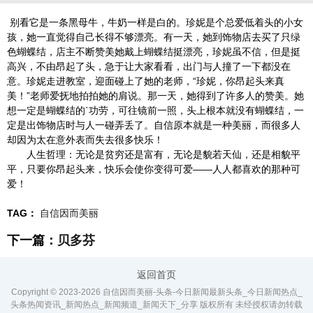
别看它是一条黑母牛，牛奶一样是白的。珍妮是个总爱低着头的小女
孩，她一直觉得自己长得不够漂亮。有一天，她到饰物店去买了只绿
色蝴蝶结，店主不断赞美她戴上蝴蝶结挺漂亮，珍妮虽不信，但是挺
高兴，不由昂起了头，急于让大家看看，出门与人撞了一下都没在
意。珍妮走进教室，迎面碰上了她的老师，“珍妮，你昂起头来真
美！”老师爱抚地拍拍她的肩说。那一天，她得到了许多人的赞美。她
想一定是蝴蝶结的`功劳，可往镜前一照，头上根本就没有蝴蝶结，一
定是出饰物店时与人一碰弄丢了。自信原本就是一种美丽，而很多人
却因为太在意外表而失去很多快乐！
人生哲理：无论是贫穷还是富有，无论是貌若天仙，还是相貌平
平，只要你昂起头来，快乐会使你变得可爱——人人都喜欢的那种可
爱！
TAG：
自信因而美丽
下一篇：
贝多芬
返回首页
Copyright © 2023-
2026 自信因而美丽-头条-今日新闻最新头条_今日新闻热点_
头条热闻资讯_新闻热点_新闻频道_新闻天下_分享 版权所有 未经授权请勿转载